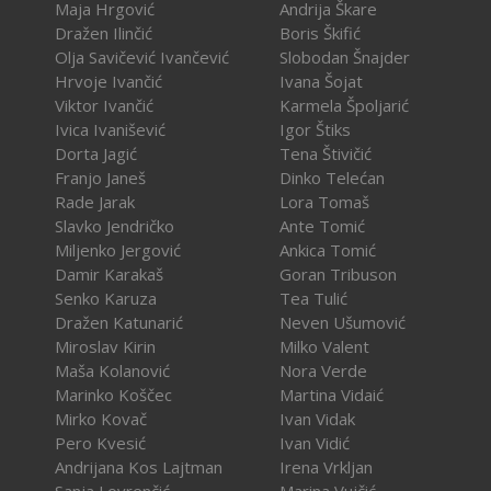
Maja Hrgović
Andrija Škare
Dražen Ilinčić
Boris Škifić
Olja Savičević Ivančević
Slobodan Šnajder
Hrvoje Ivančić
Ivana Šojat
Viktor Ivančić
Karmela Špoljarić
Ivica Ivanišević
Igor Štiks
Dorta Jagić
Tena Štivičić
Franjo Janeš
Dinko Telećan
Rade Jarak
Lora Tomaš
Slavko Jendričko
Ante Tomić
Miljenko Jergović
Ankica Tomić
Damir Karakaš
Goran Tribuson
Senko Karuza
Tea Tulić
Dražen Katunarić
Neven Ušumović
Miroslav Kirin
Milko Valent
Maša Kolanović
Nora Verde
Marinko Koščec
Martina Vidaić
Mirko Kovač
Ivan Vidak
Pero Kvesić
Ivan Vidić
Andrijana Kos Lajtman
Irena Vrkljan