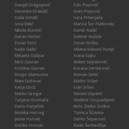
Danijel Dragojević
Edo Popović
Slavenka Drakulić
Sven Popović
Daša Drndić
Ivica Prtenjača
Ivica Đikić
Marina Šur Puhlovski
Nikola Đuretić
Damir Radić
Goran Ferčec
Delimir Rešicki
Zoran Ferić
Zoran Roško
Nada Gašić
Milana Vuković Runjić
Mihaela Gašpar
Ivana Sajko
Miro Gavran
Bekim Sejranović
Kristina Gavran
Korana Serdarević
Drago Glamuzina
Roman Simić
Mani Gotovac
Matko Sršen
Katja Grcić
Ivan Sršen
Marko Gregur
Nenad Stipanić
Tatjana Gromača
Vladimir Stojsavljević
Dario Harjaček
Ante Zlatko Stolica
Monika Herceg
Tomica Šćavina
Jasna Horvat
Darko Šeparović
Srećko Horvat
Rade Šerbedžija