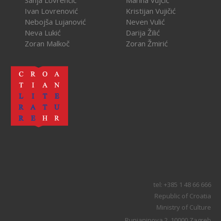
Sanja Lovrenčić
Marina Vujčić
Ivan Lovrenović
Kristijan Vujičić
Nebojša Lujanović
Neven Vulić
Neva Lukić
Darija Žilić
Zoran Malkoč
Zoran Žmirić
tel: +385 1 48 66 666
Republic of Croatia
Ministry of Culture
Runjaninova 2, 10000 Zagreb