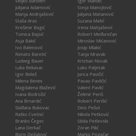
Veljko Barbieri
Igor Mandić
Julijana Adamović
Sonja Manojlović
Marija Andrijašević
Julijana Matanović
Staša Aras
Suzana Matić
Krešimir Bagić
Irena Matijašević
Tomica Bajsić
Robert Međurečan
Asja Bakić
Miroslav Mićanović
Ivo Balenović
Josip Mlakić
Renato Baretić
Tanja Mravak
Ludwig Bauer
Kristian Novak
Luka Bekavac
Luko Paljetak
Igor Beleš
Jurica Pavičić
Milena Benini
Pavao Pavličić
Magdalena Blažević
Valent Pavlić
Ivana Bodrožić
Želimir Periš
Ana Brnardić
Robert Perišić
Slađana Bukovac
Dino Pešut
Ratko Cvetnić
Nikola Petković
Branko Čegec
Sibila Petlevski
Lana Derkač
Zoran Pilić
Boris Dežulović
Marko Pogačar