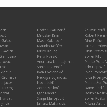
erić
Dražen Katunarić
Želimir Periš
ašić
Miroslav Kirin
Robert Periši
a Gašpar
Maša Kolanović
Dino Pešut
avran
Marinko Koščec
Nikola Petkov
a Gavran
Mirko Kovač
Sibila Petlevs
Glamuzina
Pero Kvesić
Zoran Pilić
otovac
Andrijana Kos Lajtman
Marko Pogač
rcić
Sanja Lovrenčić
Edo Popović
Gregur
Ivan Lovrenović
Sven Popović
a Gromača
Nebojša Lujanović
Ivica Prtenja
Harjaček
Neva Lukić
Marina Šur Pu
 Herceg
Zoran Malkoč
Damir Radić
Horvat
Igor Mandić
Delimir Rešick
 Horvat
Sonja Manojlović
Zoran Roško
rgović
Julijana Matanović
Milana Vukovi