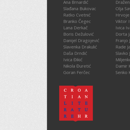
Ana Brnardić
Dražen 
Slađana Bukovac
Olja Sa
Ratko Cvetnić
Hrvoje 
Branko Čegec
Viktor 
Lana Derkač
Ivica I
Boris Dežulović
Dorta J
Danijel Dragojević
Franjo 
Slavenka Drakulić
Rade J
Daša Drndić
Slavko 
Ivica Đikić
Miljenk
Nikola Đuretić
Damir 
Goran Ferčec
Senko 