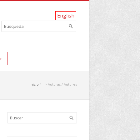
English
r
Inicio
> Autoras / Autores