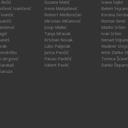
Ilinčić
Suzana Matić
Ivana Sajko
vičević Ivančević
Irena Matijašević
Bekim Sejran
Ivančić
Robert Međurečan
Korana Serda
Ivančić
Miroslav Mićanović
Roman Simić
vanišević
Josip Mlakić
Matko Sršen
agić
Tanja Mravak
Ivan Sršen
Janeš
Kristian Novak
Nenad Stipani
arak
Luko Paljetak
Vladimir Stojs
Jendričko
Jurica Pavičić
Ante Zlatko St
o Jergović
Pavao Pavličić
Tomica Šćavi
Karakaš
Valent Pavlić
Darko Šeparo
Karuza