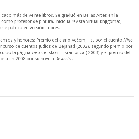
icado más de veinte libros. Se graduó en Bellas Artes en la
omo profesor de pintura. Inició la revista virtual Knjigomat,
n se publica en versión impresa.
emios y honores: Premio del diario Večernji list por el cuento
Nino
concurso de cuentos judíos de Bejahad (2002), segundo premio por
curso la página web de Iskon - Ekran priča ( 2003) y el premio del
n prosa en 2008 por su novela
Desiertos
.