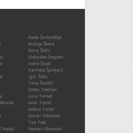
Rade Šerbedžija
ć
Andrija Škare
Boris Škifić
ić
Slobodan Šnajder
ki
Ivana Šojat
Karmela Špoljarić
ar
Igor Štiks
Tena Štivičić
Dinko Telećan
ča
Lora Tomaš
hlovski
Ante Tomić
Ankica Tomić
i
Goran Tribuson
Tea Tulić
ć Runjić
Neven Ušumović