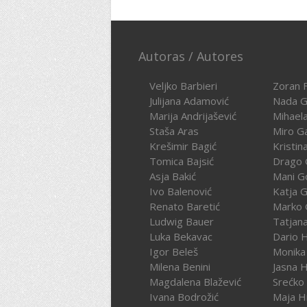
Autoras / Autores
Veljko Barbieri
Zoran F
Julijana Adamović
Nada G
Marija Andrijašević
Mihael
Staša Aras
Miro G
Krešimir Bagić
Kristin
Tomica Bajsić
Drago 
Asja Bakić
Mani G
Ivo Balenović
Katja G
Renato Baretić
Marko 
Ludwig Bauer
Tatjan
Luka Bekavac
Dario 
Igor Beleš
Monika
Milena Benini
Jasna 
Magdalena Blažević
Srećko
Ivana Bodrožić
Maja H