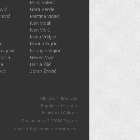
Milko Valent
ović
Nora Verde
rević
Martina Vidaić
Ivan Vidak
Ivan Vidić
Irena Vrkljan
ć
Marina Vujčić
avljević
Kristijan Vujičić
olica
Neven Vulić
na
Darija Žilić
vić
Zoran Žmirić
tel: +385 1 48 66 666
Republic of Croatia
Ministry of Culture
Runjaninova 2, 10000 Zagreb
email: info@croatian-literature.hr