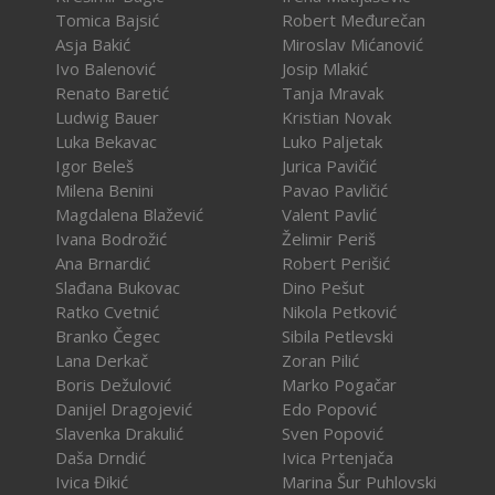
Tomica Bajsić
Robert Međurečan
Asja Bakić
Miroslav Mićanović
Ivo Balenović
Josip Mlakić
Renato Baretić
Tanja Mravak
Ludwig Bauer
Kristian Novak
Luka Bekavac
Luko Paljetak
Igor Beleš
Jurica Pavičić
Milena Benini
Pavao Pavličić
Magdalena Blažević
Valent Pavlić
Ivana Bodrožić
Želimir Periš
Ana Brnardić
Robert Perišić
Slađana Bukovac
Dino Pešut
Ratko Cvetnić
Nikola Petković
Branko Čegec
Sibila Petlevski
Lana Derkač
Zoran Pilić
Boris Dežulović
Marko Pogačar
Danijel Dragojević
Edo Popović
Slavenka Drakulić
Sven Popović
Daša Drndić
Ivica Prtenjača
Ivica Đikić
Marina Šur Puhlovski