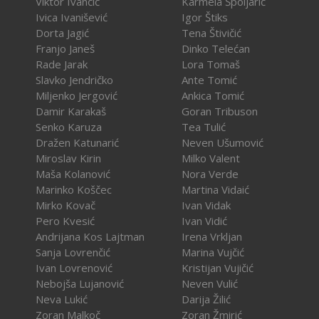
Viktor Ivančić
Karmela Špoljarić
Ivica Ivanišević
Igor Štiks
Dorta Jagić
Tena Štivičić
Franjo Janeš
Dinko Telećan
Rade Jarak
Lora Tomaš
Slavko Jendričko
Ante Tomić
Miljenko Jergović
Ankica Tomić
Damir Karakaš
Goran Tribuson
Senko Karuza
Tea Tulić
Dražen Katunarić
Neven Ušumović
Miroslav Kirin
Milko Valent
Maša Kolanović
Nora Verde
Marinko Koščec
Martina Vidaić
Mirko Kovač
Ivan Vidak
Pero Kvesić
Ivan Vidić
Andrijana Kos Lajtman
Irena Vrkljan
Sanja Lovrenčić
Marina Vujčić
Ivan Lovrenović
Kristijan Vujičić
Nebojša Lujanović
Neven Vulić
Neva Lukić
Darija Žilić
Zoran Malkoč
Zoran Žmirić