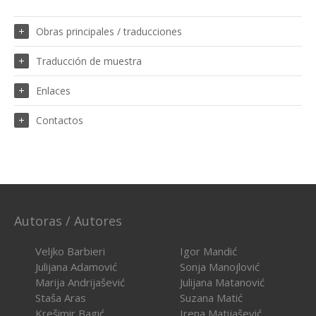
Obras principales / traducciones
Traducción de muestra
Enlaces
Contactos
Autoras / Autores
Veljko Barbieri
Igor Mandić
Julijana Adamović
Sonja Manojlović
Marija Andrijašević
Julijana Matanović
Staša Aras
Suzana Matić
Krešimir Bagić
Irena Matijašević