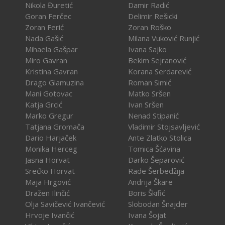
Nikola Đuretić
Damir Radić
Goran Ferčec
Delimir Rešicki
Zoran Ferić
Zoran Roško
Nada Gašić
Milana Vuković Runjić
Mihaela Gašpar
Ivana Sajko
Miro Gavran
Bekim Sejranović
Kristina Gavran
Korana Serdarević
Drago Glamuzina
Roman Simić
Mani Gotovac
Matko Sršen
Katja Grcić
Ivan Sršen
Marko Gregur
Nenad Stipanić
Tatjana Gromača
Vladimir Stojsavljević
Dario Harjaček
Ante Zlatko Stolica
Monika Herceg
Tomica Šćavina
Jasna Horvat
Darko Šeparović
Srećko Horvat
Rade Šerbedžija
Maja Hrgović
Andrija Škare
Dražen Ilinčić
Boris Škifić
Olja Savičević Ivančević
Slobodan Šnajder
Hrvoje Ivančić
Ivana Šojat