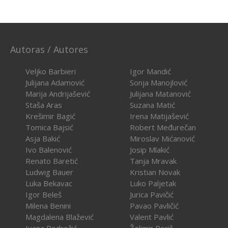
Autoras / Autores
Veljko Barbieri
Igor Mandić
Julijana Adamović
Sonja Manojlović
Marija Andrijašević
Julijana Matanović
Staša Aras
Suzana Matić
Krešimir Bagić
Irena Matijašević
Tomica Bajsić
Robert Međurečan
Asja Bakić
Miroslav Mićanović
Ivo Balenović
Josip Mlakić
Renato Baretić
Tanja Mravak
Ludwig Bauer
Kristian Novak
Luka Bekavac
Luko Paljetak
Igor Beleš
Jurica Pavičić
Milena Benini
Pavao Pavličić
Magdalena Blažević
Valent Pavlić