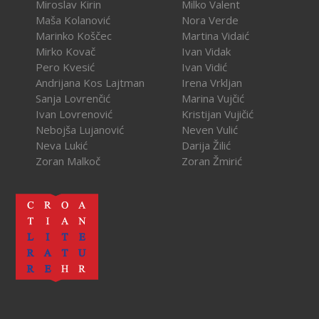
Miroslav Kirin
Milko Valent
Maša Kolanović
Nora Verde
Marinko Koščec
Martina Vidaić
Mirko Kovač
Ivan Vidak
Pero Kvesić
Ivan Vidić
Andrijana Kos Lajtman
Irena Vrkljan
Sanja Lovrenčić
Marina Vujčić
Ivan Lovrenović
Kristijan Vujičić
Nebojša Lujanović
Neven Vulić
Neva Lukić
Darija Žilić
Zoran Malkoč
Zoran Žmirić