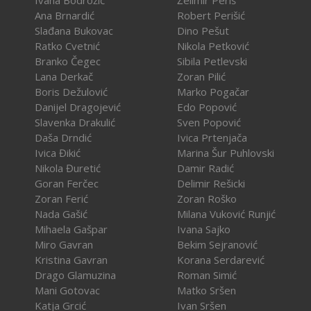
Ivana Bodrožić
Želimir Periš
Ana Brnardić
Robert Perišić
Slađana Bukovac
Dino Pešut
Ratko Cvetnić
Nikola Petković
Branko Čegec
Sibila Petlevski
Lana Derkač
Zoran Pilić
Boris Dežulović
Marko Pogačar
Danijel Dragojević
Edo Popović
Slavenka Drakulić
Sven Popović
Daša Drndić
Ivica Prtenjača
Ivica Đikić
Marina Šur Puhlovski
Nikola Đuretić
Damir Radić
Goran Ferčec
Delimir Rešicki
Zoran Ferić
Zoran Roško
Nada Gašić
Milana Vuković Runjić
Mihaela Gašpar
Ivana Sajko
Miro Gavran
Bekim Sejranović
Kristina Gavran
Korana Serdarević
Drago Glamuzina
Roman Simić
Mani Gotovac
Matko Sršen
Katja Grcić
Ivan Sršen