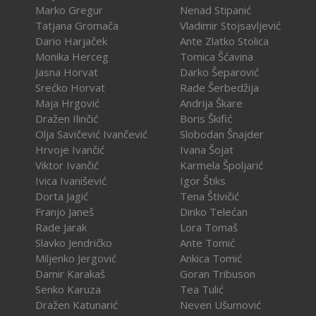
Marko Gregur
Nenad Stipanić
Tatjana Gromača
Vladimir Stojsavljević
Dario Harjaček
Ante Zlatko Stolica
Monika Herceg
Tomica Šćavina
Jasna Horvat
Darko Šeparović
Srećko Horvat
Rade Šerbedžija
Maja Hrgović
Andrija Škare
Dražen Ilinčić
Boris Škifić
Olja Savičević Ivančević
Slobodan Šnajder
Hrvoje Ivančić
Ivana Šojat
Viktor Ivančić
Karmela Špoljarić
Ivica Ivanišević
Igor Štiks
Dorta Jagić
Tena Štivičić
Franjo Janeš
Dinko Telećan
Rade Jarak
Lora Tomaš
Slavko Jendričko
Ante Tomić
Miljenko Jergović
Ankica Tomić
Damir Karakaš
Goran Tribuson
Senko Karuza
Tea Tulić
Dražen Katunarić
Neven Ušumović