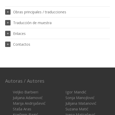
Obras principales / traducciones
Traducción de muestra
Enlaces
Contactos
Autoras / Autores
Veljko Barbieri
Igor Mandić
Julijana Adamović
Sonja Manojlović
Marija Andrijašević
Julijana Matanović
Staša Aras
Suzana Matić
Krešimir Bagić
Irena Matijašević