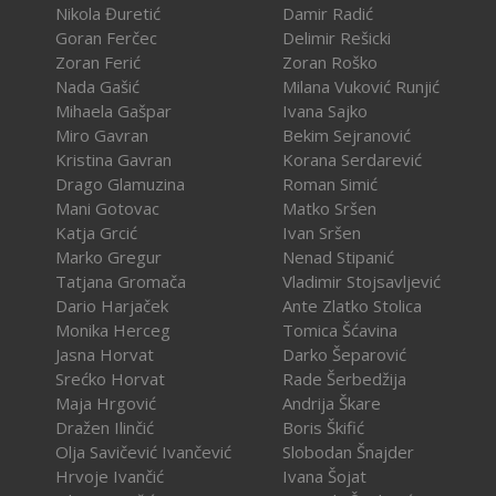
Nikola Đuretić
Damir Radić
Goran Ferčec
Delimir Rešicki
Zoran Ferić
Zoran Roško
Nada Gašić
Milana Vuković Runjić
Mihaela Gašpar
Ivana Sajko
Miro Gavran
Bekim Sejranović
Kristina Gavran
Korana Serdarević
Drago Glamuzina
Roman Simić
Mani Gotovac
Matko Sršen
Katja Grcić
Ivan Sršen
Marko Gregur
Nenad Stipanić
Tatjana Gromača
Vladimir Stojsavljević
Dario Harjaček
Ante Zlatko Stolica
Monika Herceg
Tomica Šćavina
Jasna Horvat
Darko Šeparović
Srećko Horvat
Rade Šerbedžija
Maja Hrgović
Andrija Škare
Dražen Ilinčić
Boris Škifić
Olja Savičević Ivančević
Slobodan Šnajder
Hrvoje Ivančić
Ivana Šojat