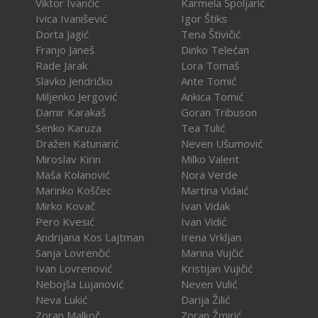
Viktor Ivančić
Karmela Špoljarić
Ivica Ivanišević
Igor Štiks
Dorta Jagić
Tena Štivičić
Franjo Janeš
Dinko Telećan
Rade Jarak
Lora Tomaš
Slavko Jendričko
Ante Tomić
Miljenko Jergović
Ankica Tomić
Damir Karakaš
Goran Tribuson
Senko Karuza
Tea Tulić
Dražen Katunarić
Neven Ušumović
Miroslav Kirin
Milko Valent
Maša Kolanović
Nora Verde
Marinko Koščec
Martina Vidaić
Mirko Kovač
Ivan Vidak
Pero Kvesić
Ivan Vidić
Andrijana Kos Lajtman
Irena Vrkljan
Sanja Lovrenčić
Marina Vujčić
Ivan Lovrenović
Kristijan Vujičić
Nebojša Lujanović
Neven Vulić
Neva Lukić
Darija Žilić
Zoran Malkoč
Zoran Žmirić