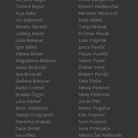
Tomica Bajsić
Robert Međurečan
Asja Bakić
Miroslav Mićanović
Ivo Balenović
Josip Mlakić
Renato Baretić
Tanja Mravak
Ludwig Bauer
Kristian Novak
Luka Bekavac
Luko Paljetak
Igor Beleš
Jurica Pavičić
Milena Benini
Pavao Pavličić
Magdalena Blažević
Valent Pavlić
Ivana Bodrožić
Želimir Periš
Ana Brnardić
Robert Perišić
Slađana Bukovac
Dino Pešut
Ratko Cvetnić
Nikola Petković
Branko Čegec
Sibila Petlevski
Lana Derkač
Zoran Pilić
Boris Dežulović
Marko Pogačar
Danijel Dragojević
Edo Popović
Slavenka Drakulić
Sven Popović
Daša Drndić
Ivica Prtenjača
Ivica Đikić
Marina Šur Puhlovski