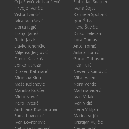
Olja Savičević Ivančević
Slobodan Šnajder
Hrvoje Ivančić
Ivana Šojat
Viktor Ivančić
Karmela Špoljarić
Ivica Ivanišević
Igor Štiks
Dorta Jagić
Tena Štivičić
Franjo Janeš
Dinko Telećan
Rade Jarak
Lora Tomaš
Slavko Jendričko
Ante Tomić
Miljenko Jergović
Ankica Tomić
Damir Karakaš
Goran Tribuson
Senko Karuza
Tea Tulić
Dražen Katunarić
Neven Ušumović
Miroslav Kirin
Milko Valent
Maša Kolanović
Nora Verde
Marinko Koščec
Martina Vidaić
Mirko Kovač
Ivan Vidak
Pero Kvesić
Ivan Vidić
Andrijana Kos Lajtman
Irena Vrkljan
Sanja Lovrenčić
Marina Vujčić
Ivan Lovrenović
Kristijan Vujičić
Nebojša Lujanović
Neven Vulić