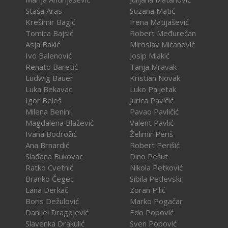
Staša Aras
Suzana Matić
Krešimir Bagić
Irena Matijašević
Tomica Bajsić
Robert Međurečan
Asja Bakić
Miroslav Mićanović
Ivo Balenović
Josip Mlakić
Renato Baretić
Tanja Mravak
Ludwig Bauer
Kristian Novak
Luka Bekavac
Luko Paljetak
Igor Beleš
Jurica Pavičić
Milena Benini
Pavao Pavličić
Magdalena Blažević
Valent Pavlić
Ivana Bodrožić
Želimir Periš
Ana Brnardić
Robert Perišić
Slađana Bukovac
Dino Pešut
Ratko Cvetnić
Nikola Petković
Branko Čegec
Sibila Petlevski
Lana Derkač
Zoran Pilić
Boris Dežulović
Marko Pogačar
Danijel Dragojević
Edo Popović
Slavenka Drakulić
Sven Popović