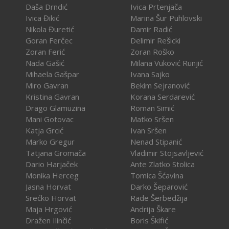
Daša Drndić
Ivica Prtenjača
Ivica Đikić
Marina Šur Puhlovski
Nikola Đuretić
Damir Radić
Goran Ferčec
Delimir Rešicki
Zoran Ferić
Zoran Roško
Nada Gašić
Milana Vuković Runjić
Mihaela Gašpar
Ivana Sajko
Miro Gavran
Bekim Sejranović
Kristina Gavran
Korana Serdarević
Drago Glamuzina
Roman Simić
Mani Gotovac
Matko Sršen
Katja Grcić
Ivan Sršen
Marko Gregur
Nenad Stipanić
Tatjana Gromača
Vladimir Stojsavljević
Dario Harjaček
Ante Zlatko Stolica
Monika Herceg
Tomica Šćavina
Jasna Horvat
Darko Šeparović
Srećko Horvat
Rade Šerbedžija
Maja Hrgović
Andrija Škare
Dražen Ilinčić
Boris Škifić