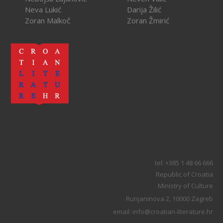
Neva Lukić
Darija Žilić
Zoran Malkoč
Zoran Žmirić
tel: +385 1 48 66 666
Republic of Croatia
Ministry of Culture
Runjaninova 2, 10000 Zagreb
email: info@croatian-literature.hr