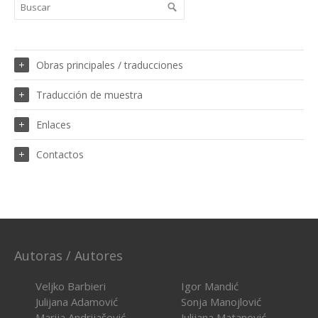
Obras principales / traducciones
Traducción de muestra
Enlaces
Contactos
Autoras / Autores
Veljko Barbieri
Igor Mandić
Julijana Adamović
Sonja Manojlović
Marija Andrijašević
Julijana Matanović