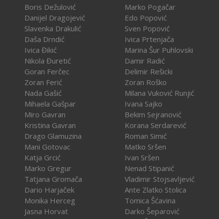
Boris Dežulović
Marko Pogačar
Danijel Dragojević
Edo Popović
Slavenka Drakulić
Sven Popović
Daša Drndić
Ivica Prtenjača
Ivica Đikić
Marina Šur Puhlovski
Nikola Đuretić
Damir Radić
Goran Ferčec
Delimir Rešicki
Zoran Ferić
Zoran Roško
Nada Gašić
Milana Vuković Runjić
Mihaela Gašpar
Ivana Sajko
Miro Gavran
Bekim Sejranović
Kristina Gavran
Korana Serdarević
Drago Glamuzina
Roman Simić
Mani Gotovac
Matko Sršen
Katja Grcić
Ivan Sršen
Marko Gregur
Nenad Stipanić
Tatjana Gromača
Vladimir Stojsavljević
Dario Harjaček
Ante Zlatko Stolica
Monika Herceg
Tomica Šćavina
Jasna Horvat
Darko Šeparović