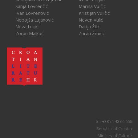
Sanja Lovrenčić
Marina Vujčić
Ivan Lovrenović
Kristijan Vujičić
Nebojša Lujanović
Neven Vulić
Neva Lukić
Darija Žilić
Zoran Malkoč
Zoran Žmirić
tel: +385 1 48 66 666
Republic of Croatia
Ministry of Culture