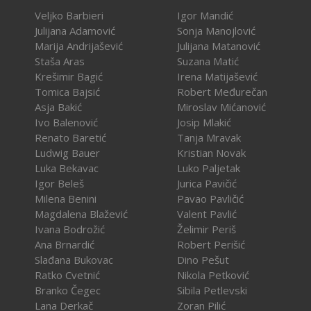
Veljko Barbieri
Igor Mandić
Julijana Adamović
Sonja Manojlović
Marija Andrijašević
Julijana Matanović
Staša Aras
Suzana Matić
Krešimir Bagić
Irena Matijašević
Tomica Bajsić
Robert Međurečan
Asja Bakić
Miroslav Mićanović
Ivo Balenović
Josip Mlakić
Renato Baretić
Tanja Mravak
Ludwig Bauer
Kristian Novak
Luka Bekavac
Luko Paljetak
Igor Beleš
Jurica Pavičić
Milena Benini
Pavao Pavličić
Magdalena Blažević
Valent Pavlić
Ivana Bodrožić
Želimir Periš
Ana Brnardić
Robert Perišić
Slađana Bukovac
Dino Pešut
Ratko Cvetnić
Nikola Petković
Branko Čegec
Sibila Petlevski
Lana Derkač
Zoran Pilić