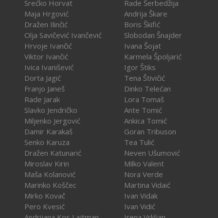
Srećko Horvat
Rade Šerbedžija
Maja Hrgović
Andrija Škare
Dražen Ilinčić
Boris Škifić
Olja Savičević Ivančević
Slobodan Šnajder
Hrvoje Ivančić
Ivana Šojat
Viktor Ivančić
Karmela Špoljarić
Ivica Ivanišević
Igor Štiks
Dorta Jagić
Tena Štivičić
Franjo Janeš
Dinko Telećan
Rade Jarak
Lora Tomaš
Slavko Jendričko
Ante Tomić
Miljenko Jergović
Ankica Tomić
Damir Karakaš
Goran Tribuson
Senko Karuza
Tea Tulić
Dražen Katunarić
Neven Ušumović
Miroslav Kirin
Milko Valent
Maša Kolanović
Nora Verde
Marinko Koščec
Martina Vidaić
Mirko Kovač
Ivan Vidak
Pero Kvesić
Ivan Vidić
Andrijana Kos Lajtman
Irena Vrkljan