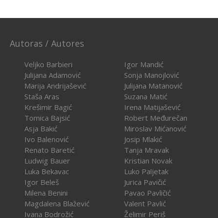
Autoras / Autores
Veljko Barbieri
Igor Mandić
Julijana Adamović
Sonja Manojlović
Marija Andrijašević
Julijana Matanović
Staša Aras
Suzana Matić
Krešimir Bagić
Irena Matijašević
Tomica Bajsić
Robert Međurečan
Asja Bakić
Miroslav Mićanović
Ivo Balenović
Josip Mlakić
Renato Baretić
Tanja Mravak
Ludwig Bauer
Kristian Novak
Luka Bekavac
Luko Paljetak
Igor Beleš
Jurica Pavičić
Milena Benini
Pavao Pavličić
Magdalena Blažević
Valent Pavlić
Ivana Bodrožić
Želimir Periš