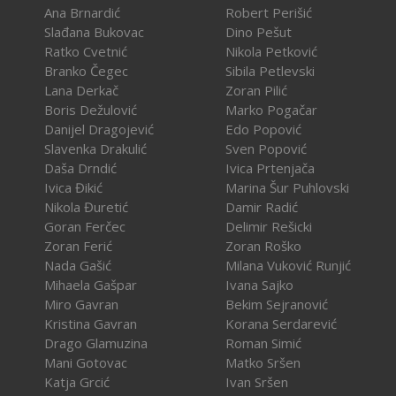
Ana Brnardić
Robert Perišić
Slađana Bukovac
Dino Pešut
Ratko Cvetnić
Nikola Petković
Branko Čegec
Sibila Petlevski
Lana Derkač
Zoran Pilić
Boris Dežulović
Marko Pogačar
Danijel Dragojević
Edo Popović
Slavenka Drakulić
Sven Popović
Daša Drndić
Ivica Prtenjača
Ivica Đikić
Marina Šur Puhlovski
Nikola Đuretić
Damir Radić
Goran Ferčec
Delimir Rešicki
Zoran Ferić
Zoran Roško
Nada Gašić
Milana Vuković Runjić
Mihaela Gašpar
Ivana Sajko
Miro Gavran
Bekim Sejranović
Kristina Gavran
Korana Serdarević
Drago Glamuzina
Roman Simić
Mani Gotovac
Matko Sršen
Katja Grcić
Ivan Sršen