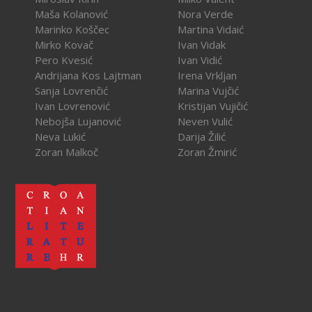
Maša Kolanović
Nora Verde
Marinko Koščec
Martina Vidaić
Mirko Kovač
Ivan Vidak
Pero Kvesić
Ivan Vidić
Andrijana Kos Lajtman
Irena Vrkljan
Sanja Lovrenčić
Marina Vujčić
Ivan Lovrenović
Kristijan Vujičić
Nebojša Lujanović
Neven Vulić
Neva Lukić
Darija Žilić
Zoran Malkoč
Zoran Žmirić