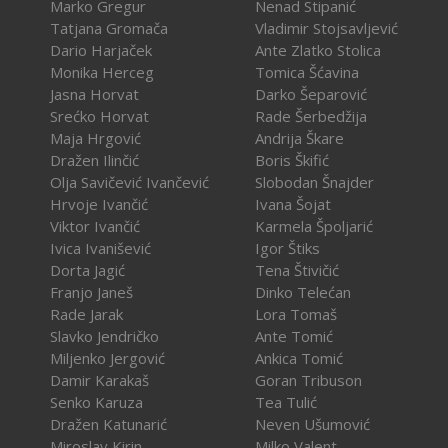
Marko Gregur
Nenad Stipanić
Tatjana Gromača
Vladimir Stojsavljević
Dario Harjaček
Ante Zlatko Stolica
Monika Herceg
Tomica Šćavina
Jasna Horvat
Darko Šeparović
Srećko Horvat
Rade Šerbedžija
Maja Hrgović
Andrija Škare
Dražen Ilinčić
Boris Škifić
Olja Savičević Ivančević
Slobodan Šnajder
Hrvoje Ivančić
Ivana Šojat
Viktor Ivančić
Karmela Špoljarić
Ivica Ivanišević
Igor Štiks
Dorta Jagić
Tena Štivičić
Franjo Janeš
Dinko Telećan
Rade Jarak
Lora Tomaš
Slavko Jendričko
Ante Tomić
Miljenko Jergović
Ankica Tomić
Damir Karakaš
Goran Tribuson
Senko Karuza
Tea Tulić
Dražen Katunarić
Neven Ušumović
Miroslav Kirin
Milko Valent