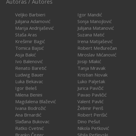
Autoras / Autores
Veljko Barbieri
Igor Mandić
Julijana Adamović
Sonja Manojlović
Marija Andrijašević
Julijana Matanović
Staša Aras
Suzana Matić
Krešimir Bagić
Irena Matijašević
Tomica Bajsić
Robert Međurečan
Asja Bakić
Miroslav Mićanović
Ivo Balenović
Josip Mlakić
Renato Baretić
Tanja Mravak
Ludwig Bauer
Kristian Novak
Luka Bekavac
Luko Paljetak
Igor Beleš
Jurica Pavičić
Milena Benini
Pavao Pavličić
Magdalena Blažević
Valent Pavlić
Ivana Bodrožić
Želimir Periš
Ana Brnardić
Robert Perišić
Slađana Bukovac
Dino Pešut
Ratko Cvetnić
Nikola Petković
Branko Čegec
Sibila Petlevski