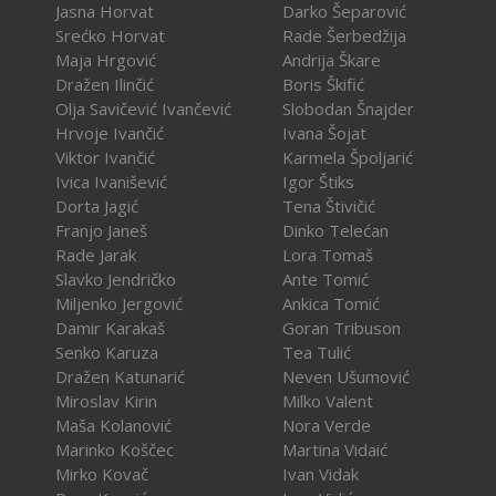
Jasna Horvat
Darko Šeparović
Srećko Horvat
Rade Šerbedžija
Maja Hrgović
Andrija Škare
Dražen Ilinčić
Boris Škifić
Olja Savičević Ivančević
Slobodan Šnajder
Hrvoje Ivančić
Ivana Šojat
Viktor Ivančić
Karmela Špoljarić
Ivica Ivanišević
Igor Štiks
Dorta Jagić
Tena Štivičić
Franjo Janeš
Dinko Telećan
Rade Jarak
Lora Tomaš
Slavko Jendričko
Ante Tomić
Miljenko Jergović
Ankica Tomić
Damir Karakaš
Goran Tribuson
Senko Karuza
Tea Tulić
Dražen Katunarić
Neven Ušumović
Miroslav Kirin
Milko Valent
Maša Kolanović
Nora Verde
Marinko Koščec
Martina Vidaić
Mirko Kovač
Ivan Vidak