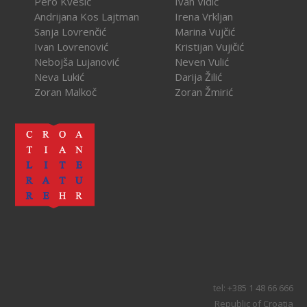
Pero Kvesić
Ivan Vidić
Andrijana Kos Lajtman
Irena Vrkljan
Sanja Lovrenčić
Marina Vujčić
Ivan Lovrenović
Kristijan Vujičić
Nebojša Lujanović
Neven Vulić
Neva Lukić
Darija Žilić
Zoran Malkoč
Zoran Žmirić
tel: +385 1 48 66 666
Republic of Croatia