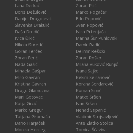
Lana Derkač
Zoran Pilić
Boris Dežulović
Marko Pogačar
Danijel Dragojević
Edo Popović
Slavenka Drakulić
Sven Popović
Daša Drndić
Ivica Prtenjača
Ivica Đikić
Marina Šur Puhlovski
Nikola Đuretić
Damir Radić
Goran Ferčec
Delimir Rešicki
Zoran Ferić
Zoran Roško
Nada Gašić
Milana Vuković Runjić
Mihaela Gašpar
Ivana Sajko
Miro Gavran
Bekim Sejranović
Kristina Gavran
Korana Serdarević
Drago Glamuzina
Roman Simić
Mani Gotovac
Matko Sršen
Katja Grcić
Ivan Sršen
Marko Gregur
Nenad Stipanić
Tatjana Gromača
Vladimir Stojsavljević
Dario Harjaček
Ante Zlatko Stolica
Monika Herceg
Tomica Šćavina