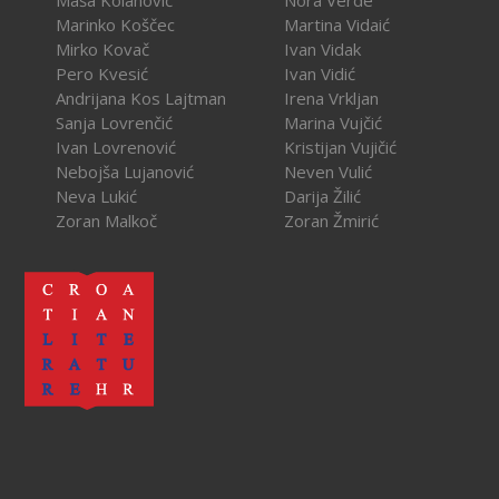
Marinko Koščec
Martina Vidaić
Mirko Kovač
Ivan Vidak
Pero Kvesić
Ivan Vidić
Andrijana Kos Lajtman
Irena Vrkljan
Sanja Lovrenčić
Marina Vujčić
Ivan Lovrenović
Kristijan Vujičić
Nebojša Lujanović
Neven Vulić
Neva Lukić
Darija Žilić
Zoran Malkoč
Zoran Žmirić