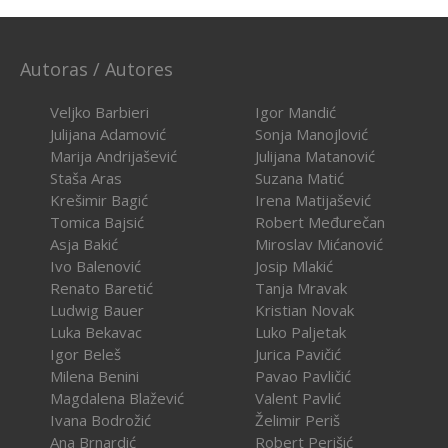
Autoras / Autores
Veljko Barbieri
Igor Mandić
Julijana Adamović
Sonja Manojlović
Marija Andrijašević
Julijana Matanović
Staša Aras
Suzana Matić
Krešimir Bagić
Irena Matijašević
Tomica Bajsić
Robert Međurečan
Asja Bakić
Miroslav Mićanović
Ivo Balenović
Josip Mlakić
Renato Baretić
Tanja Mravak
Ludwig Bauer
Kristian Novak
Luka Bekavac
Luko Paljetak
Igor Beleš
Jurica Pavičić
Milena Benini
Pavao Pavličić
Magdalena Blažević
Valent Pavlić
Ivana Bodrožić
Želimir Periš
Ana Brnardić
Robert Perišić