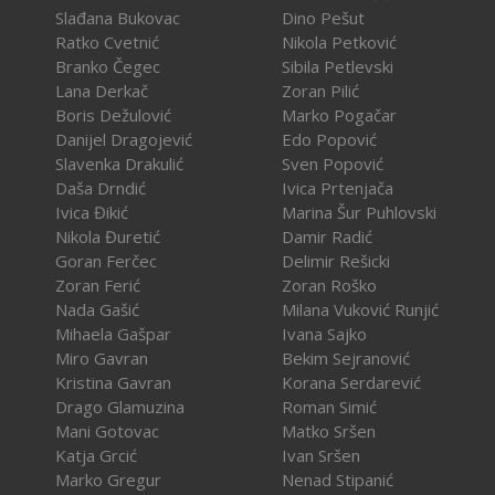
Slađana Bukovac
Dino Pešut
Ratko Cvetnić
Nikola Petković
Branko Čegec
Sibila Petlevski
Lana Derkač
Zoran Pilić
Boris Dežulović
Marko Pogačar
Danijel Dragojević
Edo Popović
Slavenka Drakulić
Sven Popović
Daša Drndić
Ivica Prtenjača
Ivica Đikić
Marina Šur Puhlovski
Nikola Đuretić
Damir Radić
Goran Ferčec
Delimir Rešicki
Zoran Ferić
Zoran Roško
Nada Gašić
Milana Vuković Runjić
Mihaela Gašpar
Ivana Sajko
Miro Gavran
Bekim Sejranović
Kristina Gavran
Korana Serdarević
Drago Glamuzina
Roman Simić
Mani Gotovac
Matko Sršen
Katja Grcić
Ivan Sršen
Marko Gregur
Nenad Stipanić