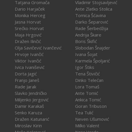
Tatjana Gromača
Vladimir Stojsavljević
Dario Harjaček
Ante Zlatko Stolica
Monika Herceg
Tomica Šćavina
Jasna Horvat
Darko Šeparović
Srećko Horvat
Rade Šerbedžija
Maja Hrgović
Andrija Škare
Dražen Ilinčić
Boris Škifić
Olja Savičević Ivančević
Slobodan Šnajder
Hrvoje Ivančić
Ivana Šojat
Viktor Ivančić
Karmela Špoljarić
Ivica Ivanišević
Igor Štiks
Dorta Jagić
Tena Štivičić
Franjo Janeš
Dinko Telećan
Rade Jarak
Lora Tomaš
Slavko Jendričko
Ante Tomić
Miljenko Jergović
Ankica Tomić
Damir Karakaš
Goran Tribuson
Senko Karuza
Tea Tulić
Dražen Katunarić
Neven Ušumović
Miroslav Kirin
Milko Valent
Maša Kolanović
Nora Verde