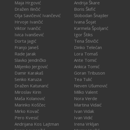
Maja Hrgović
Andrija Škare
Dražen Ilinčić
Boris Škifić
Olja Savičević Ivančević
Slobodan Šnajder
Hrvoje Ivančić
Ivana Šojat
Viktor Ivančić
Karmela Špoljarić
Ivica Ivanišević
Igor Štiks
Dorta Jagić
Tena Štivičić
Franjo Janeš
Dinko Telećan
Rade Jarak
Lora Tomaš
Slavko Jendričko
Ante Tomić
Miljenko Jergović
Ankica Tomić
Damir Karakaš
Goran Tribuson
Senko Karuza
Tea Tulić
Dražen Katunarić
Neven Ušumović
Miroslav Kirin
Milko Valent
Maša Kolanović
Nora Verde
Marinko Koščec
Martina Vidaić
Mirko Kovač
Ivan Vidak
Pero Kvesić
Ivan Vidić
Andrijana Kos Lajtman
Irena Vrkljan