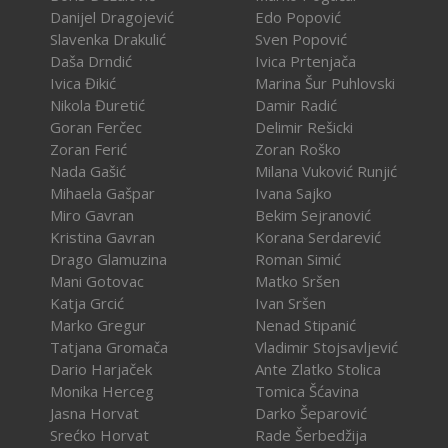
Danijel Dragojević
Edo Popović
Slavenka Drakulić
Sven Popović
Daša Drndić
Ivica Prtenjača
Ivica Đikić
Marina Šur Puhlovski
Nikola Đuretić
Damir Radić
Goran Ferčec
Delimir Rešicki
Zoran Ferić
Zoran Roško
Nada Gašić
Milana Vuković Runjić
Mihaela Gašpar
Ivana Sajko
Miro Gavran
Bekim Sejranović
Kristina Gavran
Korana Serdarević
Drago Glamuzina
Roman Simić
Mani Gotovac
Matko Sršen
Katja Grcić
Ivan Sršen
Marko Gregur
Nenad Stipanić
Tatjana Gromača
Vladimir Stojsavljević
Dario Harjaček
Ante Zlatko Stolica
Monika Herceg
Tomica Šćavina
Jasna Horvat
Darko Šeparović
Srećko Horvat
Rade Šerbedžija