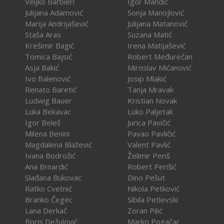
Veljko Barbieri
Igor Mandić
Julijana Adamović
Sonja Manojlović
Marija Andrijašević
Julijana Matanović
Staša Aras
Suzana Matić
Krešimir Bagić
Irena Matijašević
Tomica Bajsić
Robert Međurečan
Asja Bakić
Miroslav Mićanović
Ivo Balenović
Josip Mlakić
Renato Baretić
Tanja Mravak
Ludwig Bauer
Kristian Novak
Luka Bekavac
Luko Paljetak
Igor Beleš
Jurica Pavičić
Milena Benini
Pavao Pavličić
Magdalena Blažević
Valent Pavlić
Ivana Bodrožić
Želimir Periš
Ana Brnardić
Robert Perišić
Slađana Bukovac
Dino Pešut
Ratko Cvetnić
Nikola Petković
Branko Čegec
Sibila Petlevski
Lana Derkač
Zoran Pilić
Boris Dežulović
Marko Pogačar