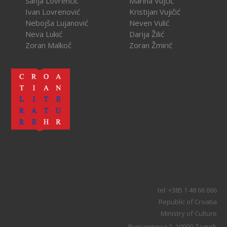
Sanja Lovrenčić
Marina Vujčić
Ivan Lovrenović
Kristijan Vujičić
Nebojša Lujanović
Neven Vulić
Neva Lukić
Darija Žilić
Zoran Malkoč
Zoran Žmirić
tel: +385 1 48 66 666
Republic of Croatia
Ministry of Culture
Runjaninova 2, 10000 Zagreb