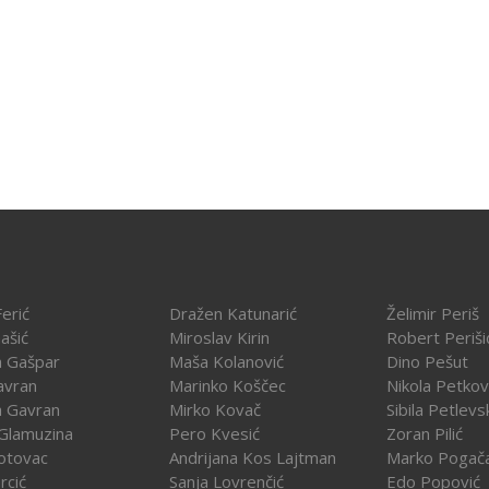
erić
Dražen Katunarić
Želimir Periš
ašić
Miroslav Kirin
Robert Periši
a Gašpar
Maša Kolanović
Dino Pešut
avran
Marinko Koščec
Nikola Petkov
a Gavran
Mirko Kovač
Sibila Petlevs
Glamuzina
Pero Kvesić
Zoran Pilić
otovac
Andrijana Kos Lajtman
Marko Pogač
rcić
Sanja Lovrenčić
Edo Popović