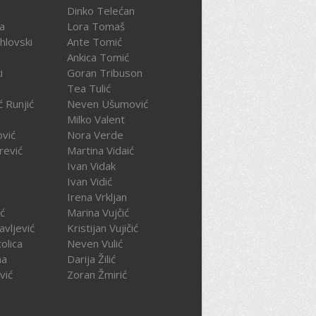
Dinko Telećan
ča
Lora Tomaš
hlovski
Ante Tomić
Ankica Tomić
i
Goran Tribuson
Tea Tulić
ć Runjić
Neven Ušumović
Milko Valent
ović
Nora Verde
rević
Martina Vidaić
Ivan Vidak
Ivan Vidić
Irena Vrkljan
ć
Marina Vujčić
avljević
Kristijan Vujičić
olica
Neven Vulić
na
Darija Žilić
vić
Zoran Žmirić