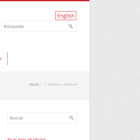
English
r
Inicio
> Autoras / Autores
En el mar de títulos