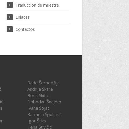
Traducción de muestra
Enlaces
Contactos
Rade Šerbedžija
ć
Andrija Škare
Boris Škifić
ić
Slobodan Šnajder
ki
Ivana Šojat
Karmela Špoljarić
ar
Igor Štiks
Tena Štivičić