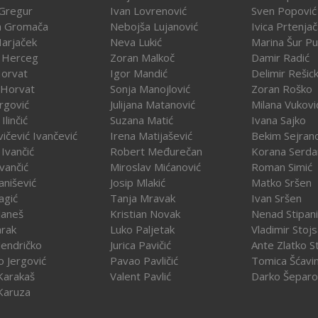
Gregur
Ivan Lovrenović
Sven Popović
a Gromača
Nebojša Lujanović
Ivica Prtenja
Harjaček
Neva Lukić
Marina Šur Pu
 Herceg
Zoran Malkoč
Damir Radić
Horvat
Igor Mandić
Delimir Rešick
 Horvat
Sonja Manojlović
Zoran Roško
rgović
Julijana Matanović
Milana Vukovi
Ilinčić
Suzana Matić
Ivana Sajko
vičević Ivančević
Irena Matijašević
Bekim Sejran
Ivančić
Robert Međurečan
Korana Serda
Ivančić
Miroslav Mićanović
Roman Simić
vanišević
Josip Mlakić
Matko Sršen
agić
Tanja Mravak
Ivan Sršen
Janeš
Kristian Novak
Nenad Stipani
arak
Luko Paljetak
Vladimir Stojs
Jendričko
Jurica Pavičić
Ante Zlatko St
o Jergović
Pavao Pavličić
Tomica Šćavi
Karakaš
Valent Pavlić
Darko Šeparo
Karuza