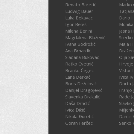
Renato Baretić
Marko 
Ludwig Bauer
Tatjan
Luka Bekavac
Dario 
Igor Beleš
Monika
Milena Benini
Jasna 
Magdalena Blažević
Srećko
Ivana Bodrožić
Maja H
Ana Brnardić
Dražen 
Slađana Bukovac
Olja Sa
Ratko Cvetnić
Hrvoje 
Branko Čegec
Viktor 
Lana Derkač
Ivica I
Boris Dežulović
Dorta J
Danijel Dragojević
Franjo 
Slavenka Drakulić
Rade J
Daša Drndić
Slavko 
Ivica Đikić
Miljenk
Nikola Đuretić
Damir 
Goran Ferčec
Senko 