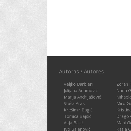
Autoras / Autores
Veljko Barbieri
Zoran F
Julijana Adamović
Nada G
Marija Andrijašević
Mihael
Staša Aras
Miro G
Krešimir Bagić
Kristin
Tomica Bajsić
Drago 
Asja Bakić
Mani G
Ivo Balenović
Katja G