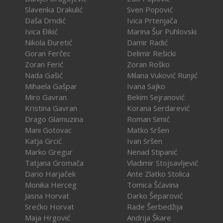
Slavenka Drakulić
Sven Popović
Daša Drndić
Ivica Prtenjača
Ivica Đikić
Marina Šur Puhlovski
Nikola Đuretić
Damir Radić
Goran Ferčec
Delimir Rešicki
Zoran Ferić
Zoran Roško
Nada Gašić
Milana Vuković Runjić
Mihaela Gašpar
Ivana Sajko
Miro Gavran
Bekim Sejranović
Kristina Gavran
Korana Serdarević
Drago Glamuzina
Roman Simić
Mani Gotovac
Matko Sršen
Katja Grcić
Ivan Sršen
Marko Gregur
Nenad Stipanić
Tatjana Gromača
Vladimir Stojsavljević
Dario Harjaček
Ante Zlatko Stolica
Monika Herceg
Tomica Šćavina
Jasna Horvat
Darko Šeparović
Srećko Horvat
Rade Šerbedžija
Maja Hrgović
Andrija Škare