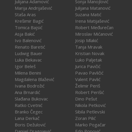
Julijana Adamović
Sonja Manojlović
Marija Andrijašević
Julijana Matanović
Staša Aras
Suzana Matić
Krešimir Bagić
Irena Matijašević
Tomica Bajsić
Robert Međurečan
Asja Bakić
Miroslav Mićanović
Ivo Balenović
Josip Mlakić
Renato Baretić
Tanja Mravak
Ludwig Bauer
Kristian Novak
Luka Bekavac
Luko Paljetak
Igor Beleš
Jurica Pavičić
Milena Benini
Pavao Pavličić
Magdalena Blažević
Valent Pavlić
Ivana Bodrožić
Želimir Periš
Ana Brnardić
Robert Perišić
Slađana Bukovac
Dino Pešut
Ratko Cvetnić
Nikola Petković
Branko Čegec
Sibila Petlevski
Lana Derkač
Zoran Pilić
Boris Dežulović
Marko Pogačar
Danijel Dragojević
Edo Popović