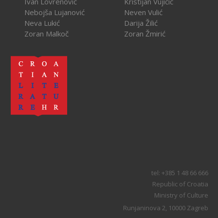
Ivan Lovrenović
Kristijan Vujičić
Nebojša Lujanović
Neven Vulić
Neva Lukić
Darija Žilić
Zoran Malkoč
Zoran Žmirić
tel: +385 1 48 66 666
Republic of Croatia
Ministry of Culture
Runjaninova 2, 10000 Zagreb