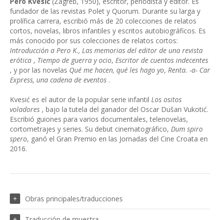
Pero Kvesić
(Zagreb, 1950), escritor, periodista y editor. Es
fundador de las revistas Polet y Quorum. Durante su larga y
prolífica carrera, escribió más de 20 colecciones de relatos
cortos, novelas, libros infantiles y escritos autobiográficos. Es
más conocido por sus colecciones de relatos cortos:
Introducción a Pero K.,
Las memorias del editor de una revista
erótica
,
Tiempo de guerra y ocio
,
Escritor de cuentos indecentes
, y por las novelas
Qué me hacen, qué les hago yo
,
Renta. -a- Car
Express, una cadena de eventos
.
Kvesić es el autor de la popular serie infantil
Los ositos
voladores
, bajo la tutela del ganador del Oscar Dušan Vukotić.
Escribió guiones para varios documentales, telenovelas,
cortometrajes y series. Su debut cinematográfico,
Dum spiro
spero
, ganó el Gran Premio en las Jornadas del Cine Croata en
2016.
Obras principales/traducciones
Traducción de muestra