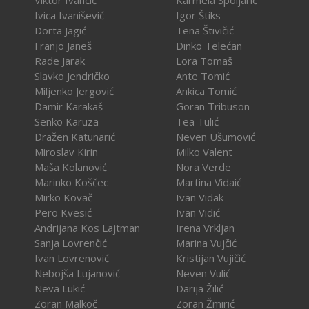
Ivica Ivanišević
Igor Štiks
Dorta Jagić
Tena Štivičić
Franjo Janeš
Dinko Telećan
Rade Jarak
Lora Tomaš
Slavko Jendričko
Ante Tomić
Miljenko Jergović
Ankica Tomić
Damir Karakaš
Goran Tribuson
Senko Karuza
Tea Tulić
Dražen Katunarić
Neven Ušumović
Miroslav Kirin
Milko Valent
Maša Kolanović
Nora Verde
Marinko Koščec
Martina Vidaić
Mirko Kovač
Ivan Vidak
Pero Kvesić
Ivan Vidić
Andrijana Kos Lajtman
Irena Vrkljan
Sanja Lovrenčić
Marina Vujčić
Ivan Lovrenović
Kristijan Vujičić
Nebojša Lujanović
Neven Vulić
Neva Lukić
Darija Žilić
Zoran Malkoč
Zoran Žmirić