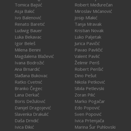
Tomica Bajsić
Robert Međurečan
Asja Bakić
Miroslav Mićanović
Ivo Balenović
Josip Mlakić
Renato Baretić
Tanja Mravak
Ludwig Bauer
Kristian Novak
Luka Bekavac
Luko Paljetak
Igor Beleš
Jurica Pavičić
Milena Benini
Pavao Pavličić
Magdalena Blažević
Valent Pavlić
Ivana Bodrožić
Želimir Periš
Ana Brnardić
Robert Perišić
Slađana Bukovac
Dino Pešut
Ratko Cvetnić
Nikola Petković
Branko Čegec
Sibila Petlevski
Lana Derkač
Zoran Pilić
Boris Dežulović
Marko Pogačar
Danijel Dragojević
Edo Popović
Slavenka Drakulić
Sven Popović
Daša Drndić
Ivica Prtenjača
Ivica Đikić
Marina Šur Puhlovski