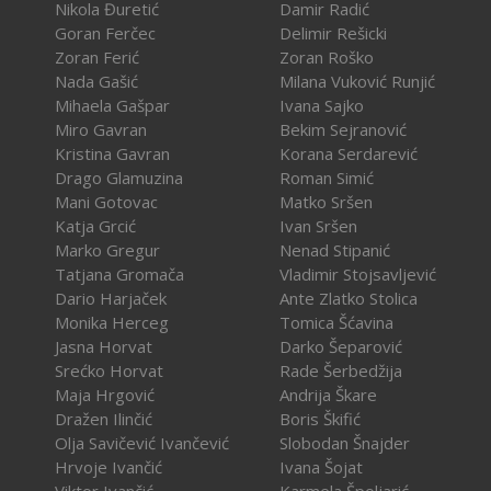
Nikola Đuretić
Damir Radić
Goran Ferčec
Delimir Rešicki
Zoran Ferić
Zoran Roško
Nada Gašić
Milana Vuković Runjić
Mihaela Gašpar
Ivana Sajko
Miro Gavran
Bekim Sejranović
Kristina Gavran
Korana Serdarević
Drago Glamuzina
Roman Simić
Mani Gotovac
Matko Sršen
Katja Grcić
Ivan Sršen
Marko Gregur
Nenad Stipanić
Tatjana Gromača
Vladimir Stojsavljević
Dario Harjaček
Ante Zlatko Stolica
Monika Herceg
Tomica Šćavina
Jasna Horvat
Darko Šeparović
Srećko Horvat
Rade Šerbedžija
Maja Hrgović
Andrija Škare
Dražen Ilinčić
Boris Škifić
Olja Savičević Ivančević
Slobodan Šnajder
Hrvoje Ivančić
Ivana Šojat
Viktor Ivančić
Karmela Špoljarić