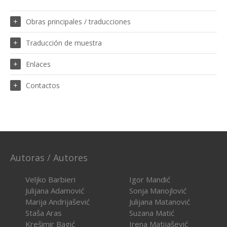
Obras principales / traducciones
Traducción de muestra
Enlaces
Contactos
Autoras / Autores
Veljko Barbieri
Igor Mandić
Julijana Adamović
Sonja Manojlović
Marija Andrijašević
Julijana Matanović
Staša Aras
Suzana Matić
Krešimir Bagić
Irena Matijašević